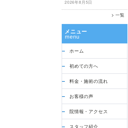
2026年8月5日
善》
ド
の
一覧
か
バ
ず
メニュー
ま
ー
整
体
ホーム
院
に
初めての方へ
お
越
料金・施術の流れ
し
お客様の声
く
だ
院情報・アクセス
さ
い
スタッフ紹介
【腰・