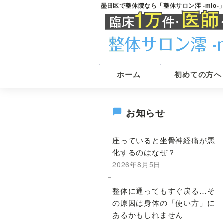
Skip
Skip
墨田区で整体院なら「整体サロン澪 -mio
錦
整
to
to
糸
体
main
primary
町
駅
院
content
sidebar
の
を
整
墨
体
ホーム
初めての方へ
院
田
な
区
ら
最
で
整
お知らせ
体
お
サ
初
探
座っていると坐骨神経痛が悪
ロ
し
ン
化するのはなぜ？
の
澪
な
2026年8月5日
-
ら
mio-
サ
《根
整体に通ってもすぐ戻る…そ
本
の原因は身体の「使い方」に
イ
あるかもしれません
改