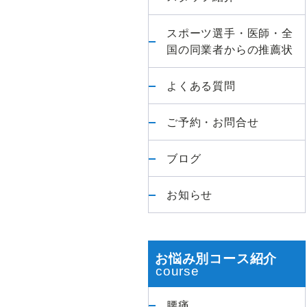
首
スポーツ選手・医師・全
肩・
国の同業者からの推薦状
膝・
股
よくある質問
関
節】
ご予約・お問合せ
臨
床
ブログ
1
万
お知らせ
件
以
上
の
お悩み別コース紹介
実
績、
腰痛