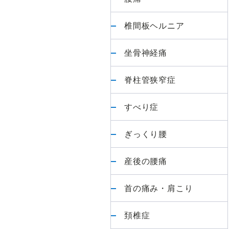
最
初
椎間板ヘルニア
か
ら
坐骨神経痛
最
後
脊柱管狭窄症
ま
で
すべり症
責
任
ぎっくり腰
を
も
産後の腰痛
っ
て
首の痛み・肩こり
担
当
頚椎症