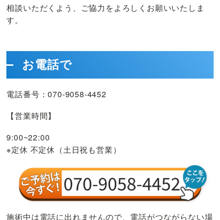
か
相談いただくよう、ご協力をよろしくお願いいたしま
ず
す。
ま
整
体
お電話で
院
に
お
電話番号：070-9058-4452
越
【営業時間】
し
く
9:00~22:00
だ
※定休 不定休（土日祝も営業）
さ
い
【腰・
首
肩・
膝・
施術中は電話に出れませんので、電話がつながらない場