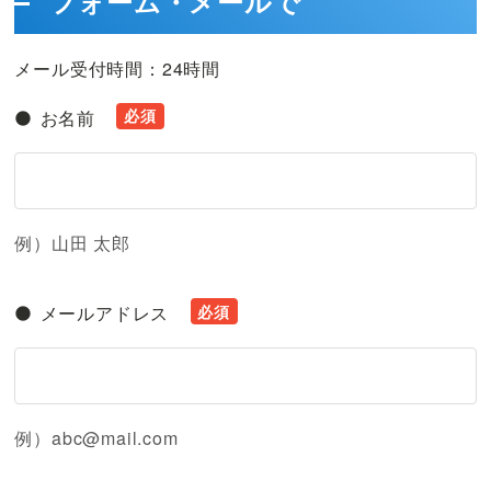
フォーム・メールで
後
ま
メール受付時間：24時間
で
責
お名前
任
を
も
っ
て
例）山田 太郎
担
当
メールアドレス
例）abc@mail.com