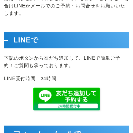
股
合はLINEかメールでのご予約・お問合せをお願いいた
関
します。
節】
臨
床
LINEで
1
万
件
下記のボタンから友だち追加して、LINEで簡単ご予
以
約！ご質問も承っております。
上
LINE受付時間：24時間
の
実
績、
最
初
か
ら
最