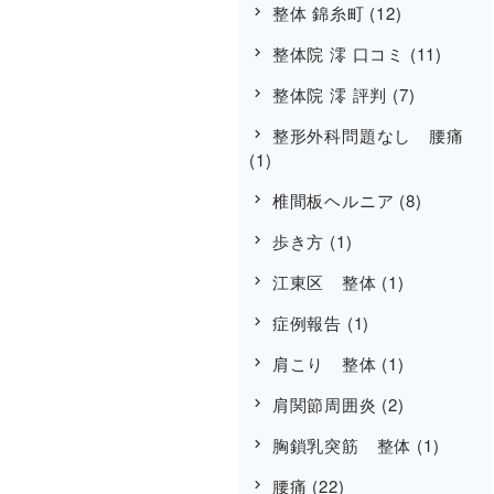
整体 錦糸町
(12)
整体院 澪 口コミ
(11)
整体院 澪 評判
(7)
整形外科問題なし 腰痛
(1)
椎間板ヘルニア
(8)
歩き方
(1)
江東区 整体
(1)
症例報告
(1)
肩こり 整体
(1)
肩関節周囲炎
(2)
胸鎖乳突筋 整体
(1)
腰痛
(22)