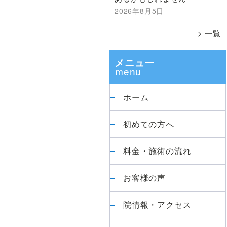
善》
2026年8月5日
ド
の
一覧
か
バ
ず
ま
メニュー
ー
整
体
ホーム
院
に
初めての方へ
お
越
料金・施術の流れ
し
く
お客様の声
だ
さ
院情報・アクセス
い
【腰・