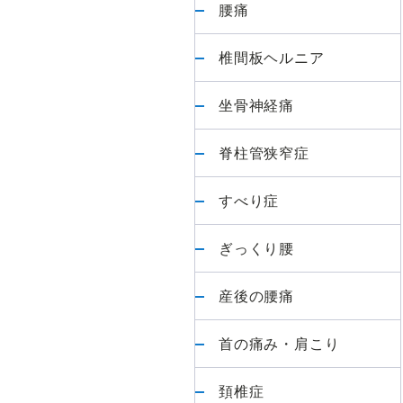
最
腰痛
初
か
椎間板ヘルニア
ら
最
坐骨神経痛
後
脊柱管狭窄症
ま
で
すべり症
責
任
ぎっくり腰
を
も
産後の腰痛
っ
て
首の痛み・肩こり
担
当
頚椎症