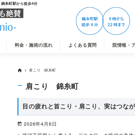
-」錦糸町駅から徒歩4分
料金・施術の流れ
よくある質問
院情報・
肩こり 錦糸町
home
chevron_right
肩こり 錦糸町
目の疲れと首こり・肩こり、実はつな
2026年4月6日