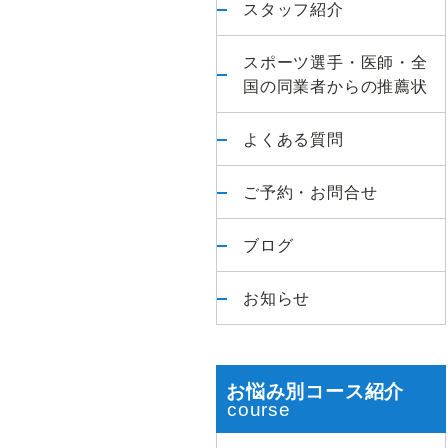
スタッフ紹介
首
肩・
スポーツ選手・医師・全
膝・
国の同業者からの推薦状
股
関
よくある質問
節】
臨
ご予約・お問合せ
床
1
ブログ
万
件
お知らせ
以
上
の
お悩み別コース紹介
実
績、