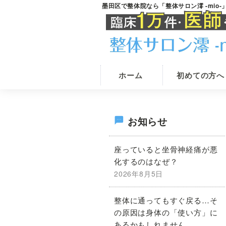
Skip
Skip
墨田区で整体院なら「整体サロン澪 -mio
錦
整
to
to
糸
体
main
primary
町
駅
院
content
sidebar
の
を
整
墨
体
ホーム
初めての方へ
院
田
な
区
ら
で
整
最
お知らせ
体
お
サ
探
初
ロ
座っていると坐骨神経痛が悪
し
ン
化するのはなぜ？
澪
な
の
-
2026年8月5日
ら
mio-
《根
サ
整体に通ってもすぐ戻る…そ
本
の原因は身体の「使い方」に
イ
改
あるかもしれません