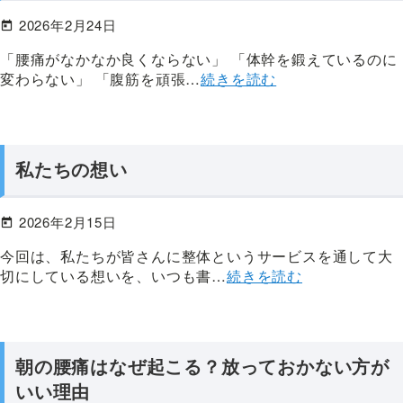
か
2026年2月24日
ず
ま
「腰痛がなかなか良くならない」 「体幹を鍛えているのに
変わらない」 「腹筋を頑張…
続きを読む
整
体
院
に
お
私たちの想い
越
し
2026年2月15日
く
今回は、私たちが皆さんに整体というサービスを通して大
だ
切にしている想いを、いつも書…
続きを読む
さ
い
【腰・
首
朝の腰痛はなぜ起こる？放っておかない方が
肩・
いい理由
膝・