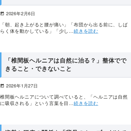
股
関
2026年2月6日
節】
「朝、起き上がると腰が痛い」「布団から出る前に、しば
臨
らく体を動かしている」「少し…
続きを読む
床
1
万
件
「椎間板ヘルニアは自然に治る？」整体でで
以
きること・できないこと
上
の
実
2026年1月27日
績、
椎間板ヘルニアについて調べていると、「ヘルニアは自然
最
に吸収される」という言葉を目…
続きを読む
初
か
ら
最