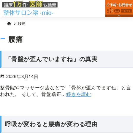
錦
Skip
Skip
Skip
整
糸
to
to
to
体
町
primary
main
primary
院
駅
腰痛
home
chevron_right
の
navigation
content
sidebar
を
整
墨
体
腰痛
田
院
区
な
ら
で
「骨盤が歪んでいますね」の真実
整
お
体
探
サ
2026年3月14日
し
ロ
ン
な
整骨院やマッサージ店などで 「骨盤が歪んでますね」と言
澪
ら
われた。 そして、骨盤矯正…
続きを読む
-
《根
mio-
本
改
善》
呼吸が変わると腰痛が変わる理由
の