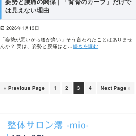
姿勢と腰痛の関係｜「背骨のカーブ」だけで
後
は見えない理由
ま
で
2026年1月13日
責
任
「姿勢が悪いから腰が痛い」そう言われたことはありませ
を
んか？ 実は、姿勢と腰痛はと…
続きを読む
も
っ
て
担
当
Go
次
次
次
次
Go
«
Previous Page
1
2
3
4
Next Page »
to
の
の
の
の
to
ペ
ペ
ペ
ペ
ー
ー
ー
ー
ジ
ジ
ジ
ジ
へ
へ
へ
へ