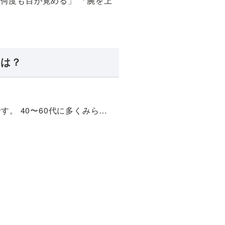
何度も目が覚める」 「腕を上
とは？
す。 40〜60代に多くみら…