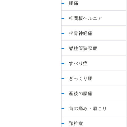
最
腰痛
初
か
椎間板ヘルニア
ら
最
坐骨神経痛
後
脊柱管狭窄症
ま
で
すべり症
責
任
ぎっくり腰
を
も
産後の腰痛
っ
て
首の痛み・肩こり
担
当
頚椎症