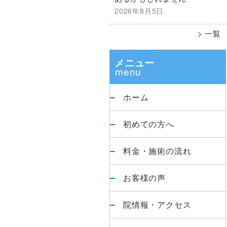
善》
2026年8月5日
ド
の
一覧
か
バ
ず
ま
メニュー
ー
整
体
ホーム
院
に
初めての方へ
お
越
料金・施術の流れ
し
く
お客様の声
だ
さ
院情報・アクセス
い
【腰・