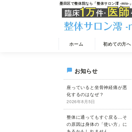
Skip
Skip
墨田区で整体院なら「整体サロン澪 -mio
錦
整
to
to
糸
体
main
primary
町
駅
院
content
sidebar
の
を
整
墨
体
ホーム
初めての方へ
院
田
な
区
ら
で
整
最
お知らせ
体
お
サ
探
初
ロ
座っていると坐骨神経痛が悪
し
ン
化するのはなぜ？
澪
な
の
-
2026年8月5日
ら
mio-
《根
サ
整体に通ってもすぐ戻る…そ
本
の原因は身体の「使い方」に
イ
改
あるかもしれません