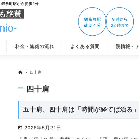
-」錦糸町駅から徒歩4分
料金・施術の流れ
よくある質問
院情報・
四十肩
home
chevron_right
四十肩
五十肩、四十肩は「時間が経てば治る
2026年5月21日