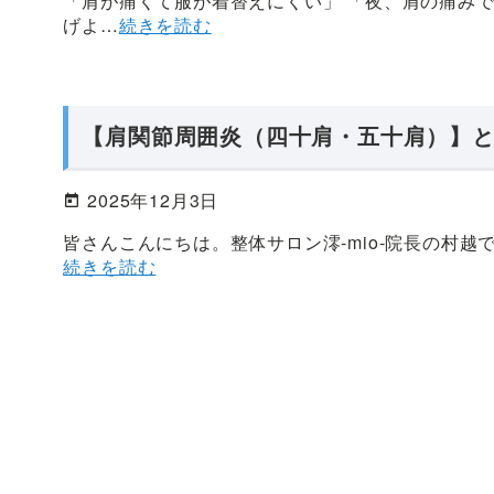
「肩が痛くて服が着替えにくい」 「夜、肩の痛みで
げよ…
続きを読む
【肩関節周囲炎（四十肩・五十肩）】
2025年12月3日
皆さんこんにちは。整体サロン澪-mio-院長の村越で
続きを読む