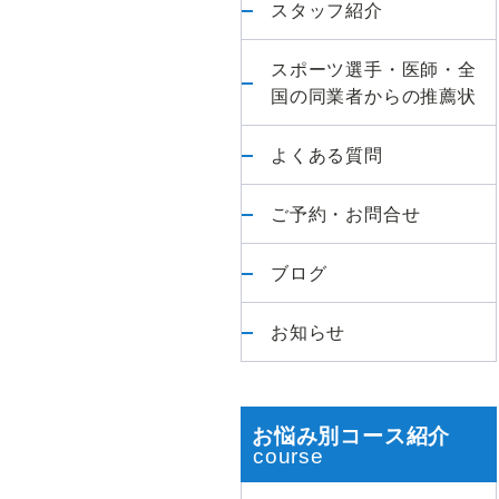
スタッフ紹介
首
肩・
スポーツ選手・医師・全
膝・
国の同業者からの推薦状
股
関
よくある質問
節】
臨
ご予約・お問合せ
床
1
ブログ
万
件
お知らせ
以
上
の
お悩み別コース紹介
実
績、