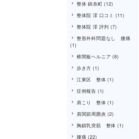
整体 錦糸町
(12)
整体院 澪 口コミ
(11)
整体院 澪 評判
(7)
整形外科問題なし 腰痛
(1)
椎間板ヘルニア
(8)
歩き方
(1)
江東区 整体
(1)
症例報告
(1)
肩こり 整体
(1)
肩関節周囲炎
(2)
胸鎖乳突筋 整体
(1)
腰痛
(22)