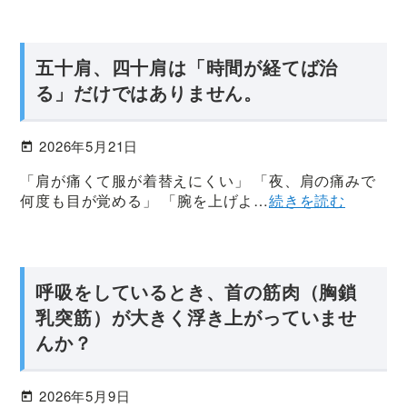
か
ず
ま
五十肩、四十肩は「時間が経てば治
整
る」だけではありません。
体
院
2026年5月21日
に
お
「肩が痛くて服が着替えにくい」 「夜、肩の痛みで
越
何度も目が覚める」 「腕を上げよ…
続きを読む
し
く
だ
さ
呼吸をしているとき、首の筋肉（胸鎖
い
乳突筋）が大きく浮き上がっていませ
【腰・
んか？
首
肩・
2026年5月9日
膝・