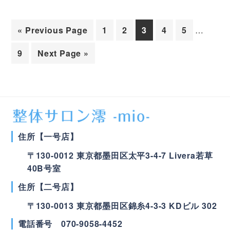
Interim
Go
次
次
次
次
次
«
Previous Page
1
2
3
4
5
…
pages
to
の
の
の
の
の
omitted
次
Go
9
Next Page »
ペ
ペ
ペ
ペ
ペ
の
to
ー
ー
ー
ー
ー
ペ
ジ
ジ
ジ
ジ
ジ
ー
へ
へ
へ
へ
へ
ジ
へ
住所【一号店】
〒
130-0012
東京都
墨田区
太平3-4-7 Livera若草
40B号室
住所【二号店】
〒
130-0013
東京都
墨田区
錦糸4-3-3 KDビル 302
電話番号
070-9058-4452