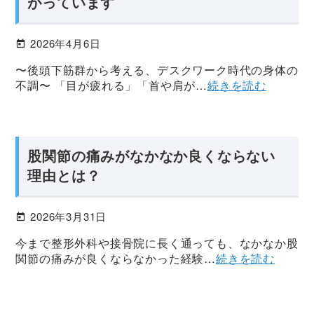
がっています
後
ま
2026年4月6日
で
責
〜後頭下筋群から考える、デスクワーク時代の身体の
任
不調〜 「目が疲れる」「首や肩が…
続きを読む
を
も
っ
て
股関節の痛みがなかなか良くならない
担
理由とは？
当
2026年3月31日
今まで整形外科や接骨院に長く通っても、なかなか股
関節の痛みが良くならなかった経験…
続きを読む