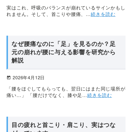
股
実はこれ、呼吸のバランスが崩れているサインかもし
関
れません。そして、首こりや腰痛、…
続きを読む
節】
臨
床
1
なぜ腰痛なのに「足」を見るのか？足
万
元の崩れが腰に与える影響を研究から
件
解説
以
上
2026年4月12日
の
実
「腰をほぐしてもらっても、翌日にはまた同じ場所が
績、
痛い…」 「腰だけでなく、膝や足…
続きを読む
最
初
か
ら
目の疲れと首こり・肩こり、実はつな
最