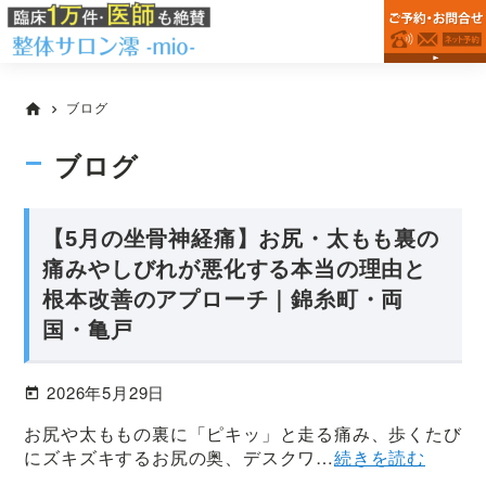
錦
Skip
Skip
Skip
整
糸
to
to
to
体
町
primary
main
primary
院
駅
の
navigation
content
sidebar
を
ブログ
home
chevron_right
整
墨
体
田
院
ブログ
区
な
ら
で
整
お
【5月の坐骨神経痛】お尻・太もも裏の
体
探
サ
痛みやしびれが悪化する本当の理由と
し
ロ
根本改善のアプローチ｜錦糸町・両
ン
な
国・亀戸
澪
ら
-
《根
mio-
本
2026年5月29日
改
お尻や太ももの裏に「ピキッ」と走る痛み、歩くたび
善》
にズキズキするお尻の奥、デスクワ…
続きを読む
の